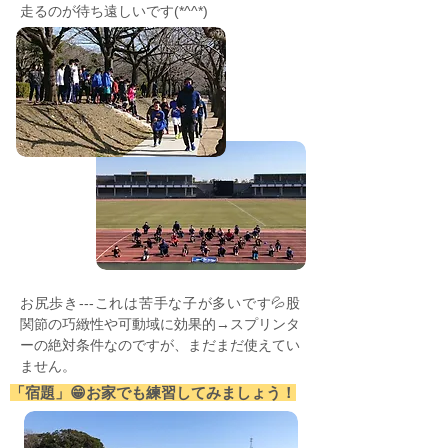
走るのが待ち遠しいです(*^^*)
お尻歩き---これは苦手な子が多いです💦股
関節の巧緻性や可動域に効果的→スプリンタ
ーの絶対条件なのですが、まだまだ使えてい
ません。
「宿題」😁お家でも練習してみましょう！