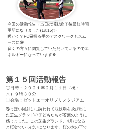
今回の活動報告→当日の活動終了後最短時間
更新になりました(19:15)✨
暖かくてPC💻操る手のデスクワークもスム
ーズに😁
多くの方々に閲覧していただいているのでエ
ネルギーになっています🍀
第１５回活動報告
◎日時：２０２１年２月１１日（祝・
木）９時３０分
◎会場：ゼットエーオリプリスタジアム
春っぽい陽射しに誘われて競技場を飛び出し
た芝生グランド🌱子どもたちが若葉のように
感じました。この芝生グランド、4月になる
と桜🌸でいっぱいになります。桜の木の下で