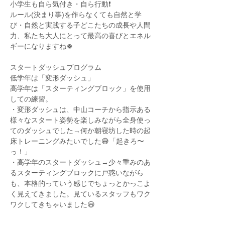
小学生も自ら気付き・自ら行動❗️
ルール(決まり事)を作らなくても自然と学
び・自然と実践する子どこたちの成長や人間
力、私たち大人にとって最高の喜びとエネル
ギーになりますね🍀
スタートダッシュプログラム
低学年は「変形ダッシュ」
高学年は「スターティングブロック」を使用
しての練習。
・変形ダッシュは、中山コーチから指示ある
様々なスタート姿勢を楽しみながら全身使っ
てのダッシュでした→何か朝寝坊した時の起
床トレーニングみたいでした😅「起きろ〜
っ！」
・高学年のスタートダッシュ→少々重みのあ
るスターティングブロックに戸惑いながら
も、本格的っていう感じでちょっとかっこよ
く見えてきました。見ているスタッフもワク
ワクしてきちゃいました😃