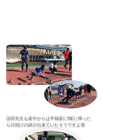
須田先生も途中からは半袖姿に❗️家に帰った
ら日焼けの跡が出来ていたそうですよ😵