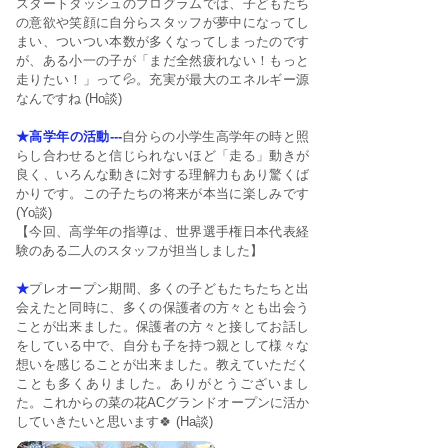
スタートダッシュのプログラムでは、子どもたち
の意欲や笑顔に自分らスタッフが夢中になってし
まい、ついつい本数が多くなってしまったのです
が、ある小一の子が「まだ全然疲れない！もっと
走りたい！」って💦。充実が最大のエネルギー源
なんですね (Ho談)
★高学年の活動---
自分らの小学生高学年の時と照
らし合わせると信じられないほど「走る」動きが
良く、いろんな動きに対する理解力もあり驚くば
かりです。この子たちの将来が本当に楽しみです
(Yo談)
【今回、高学年の指導は、世界選手権日本代表経
験のある二人のスタッフが担当しました】
★
プレオープン期間、多くの子どもたちたちと出
会えたと同時に、多くの保護者の方々とも出会う
ことが出来ました。保護者の方々と接してお話し
をしている中で、自分も子を持つ親として様々な
想いを感じることが出来ました。教えていただく
ことも多くありました。ありがとうございまし
た。これからの菜の花ACグランドオープンに活か
していきたいと思います🍀 (Ha談)