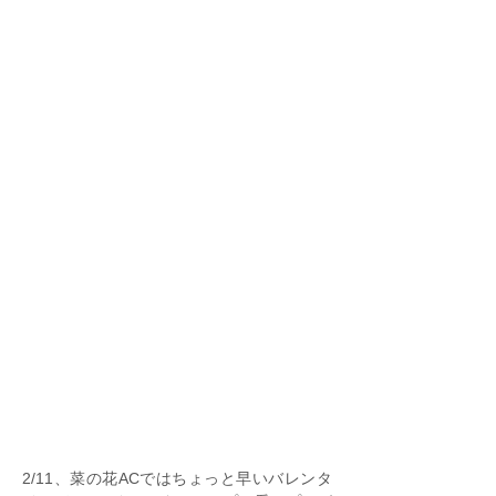
2/11、菜の花ACではちょっと早いバレンタ