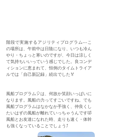
階段で実施するアジリティプログラム---こ
の場所は、午前中は日陰になり、いつも冷ん
やり・ちょっと寒いのですが、今日は涼しく
て気持ちいいっていう感じでした。良コンデ
ィションに恵まれて、恒例のタイムトライア
ルでは「自己新記録」続出でした🏅
風船プログラム🎈は、何故か笑顔いっぱいに
なります。風船の力ってすごいですね。でも
風船プログラムはなかなか手強く、仲良くし
たいはずの風船が離れていっちゃうんです🤣
風船とお友達になれた時、走りも速く・体幹
も強くなっていることでしょう⤴️